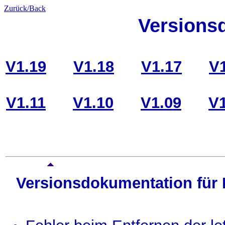
Zurück/Back
Versions
V1.19
V1.18
V1.17
V
V1.11
V1.10
V1.09
V1
Versionsdokumentation für