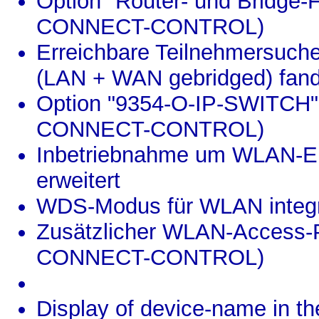
Option "Router- und Bridge-Fu
CONNECT-CONTROL)
Erreichbare Teilnehmersuch
(LAN + WAN gebridged) fan
Option "9354-O-IP-SWITCH" a
CONNECT-CONTROL)
Inbetriebnahme um WLAN-Eins
erweitert
WDS-Modus für WLAN integr
Zusätzlicher WLAN-Access-Po
CONNECT-CONTROL)
Display of device-name in the