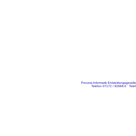
Process-Informatik Entwicklungsgesel
Telefon 07172 / 92666-0 · Tele